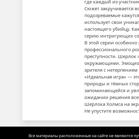
где каждый из участни
Сюжет закручивается в
подозреваемые кажутся
использует свои уника
настоящего убийцу. Каж
серию интригующих с
В этой серии особенно 
профессионального рос
преступности. Шерлок ж
окружающими. Эмоцион
зрителя с нетерпением 
«Идеальная игра» — эт
природы и тёмных стор
запоминающейся и увле
ожидании решения всех
Шерлока Холмса на экр
Не упустите возможнос
Все материалы расположенные на сайте не являются п