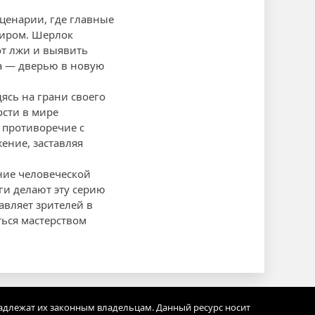
сценарии, где главные
миром. Шерлок
от лжи и выявить
ка — дверью в новую
ясь на грани своего
ости в мире
в противоречие с
ние, заставляя
ание человеческой
ги делают эту серию
авляет зрителей в
ться мастерством
адлежат их законным владельцам. Данный ресурс носит