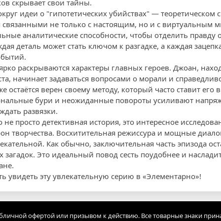
ков скрывает свои тайны.
округ идеи о "гипотетических убийствах" — теоретическом 
 связанными не только с настоящим, но и с виртуальным 
льные аналитические способности, чтобы отделить правду 
дая деталь может стать ключом к разгадке, а каждая зацеп
обытий.
ярко раскрываются характеры главных героев. Джоан, наход
та, начинает задаваться вопросами о морали и справедлив
е остаётся верен своему методу, который часто ставит его 
альные бури и неожиданные повороты усиливают напряже
ждать развязки.
о не просто детективная история, это интересное исследов
он творчества. Восхитительная режиссура и мощные диало
кательной. Как обычно, заключительная часть эпизода ост
 загадок. Это идеальный повод сесть поудобнее и наслади
ане.
ть увидеть эту увлекательную серию в «Элементарно»!
убличной офертой или призывом к действию. Все товарные знаки прин