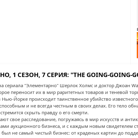
О, 1 СЕЗОН, 7 СЕРИЯ: "THE GOING-GOING-G
она сериала "Элементарно" Шерлок Холмс и доктор Джоан Wa
орое переносит их в мир раритетных товаров и теневой тор
о в Нью-Йорке происходит таинственное убийство известног
способным и не всегда честным в своих делах. Его тело об
 стремится скрыть правду о его смерти.
ют свое расследование, погружаясь в мир искусств и анти
ами аукционного бизнеса, и с каждым новым свидетелем ст
о был не самый чистый бизнес: от краденых картин до подд