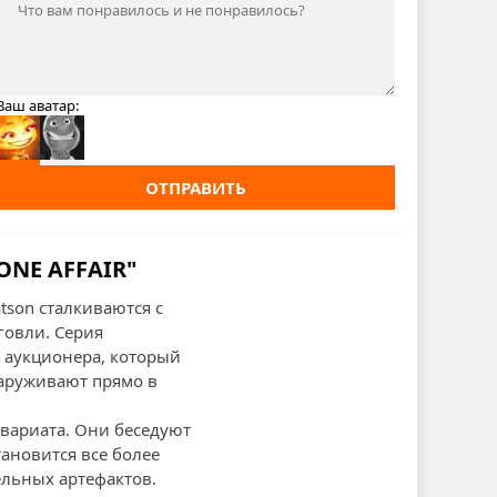
Ваш аватар:
ОТПРАВИТЬ
ONE AFFAIR"
tson сталкиваются с
говли. Серия
о аукционера, который
наруживают прямо в
квариата. Они беседуют
ановится все более
ельных артефактов.