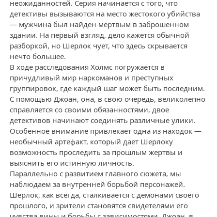
неожиданностей. Серия начинается с того, что
детективы вызываются на место жестокого убийства
— мужчина был найден мертвым в заброшенном
здании. На первый взгляд, дело кажется обычной
разборкой, но Шерлок чует, что здесь скрывается
нечто большее.
В ходе расследования Холмс погружается в
причудливый мир наркоманов и преступных
группировок, где каждый шаг может быть последним.
С помощью Джоан, она, в свою очередь, великолепно
справляется со своими обязанностями, двое
детективов начинают соединять различные улики.
Особенное внимание привлекает одна из находок —
необычный артефакт, который дает Шерлоку
возможность проследить за прошлым жертвы и
выяснить его истинную личность.
Параллельно с развитием главного сюжета, мы
наблюдаем за внутренней борьбой персонажей.
Шерлок, как всегда, сталкивается с демонами своего
прошлого, и зрители становятся свидетелями его
чувства вины и борьбы с зависимостями. Джоан, в