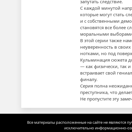
запутать следствие.
С каждой минутой напр
которые могут стать с
и с собственными демо
становятся все более 
моральными выборами, 
В этой серии также на
неуверенность в своих
нотками, но под повер
Кульминация сюжета до
— как физически, так 
встраивает свой гени
финалу.
Серия полна неожиданн
преступника, что дела
Не пропустите эту зам
Все материалы расположенные на сайте не являются п
исключительно информационно-озн