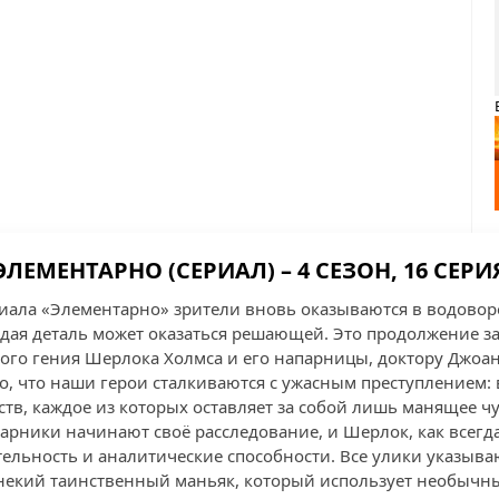
ЭЛЕМЕНТАРНО (СЕРИАЛ) – 4 СЕЗОН, 16 СЕРИ
ериала «Элементарно» зрители вновь оказываются в водово
ждая деталь может оказаться решающей. Это продолжение 
го гения Шерлока Холмса и его напарницы, доктору Джоан
о, что наши герои сталкиваются с ужасным преступлением: 
тв, каждое из которых оставляет за собой лишь манящее чу
арники начинают своё расследование, и Шерлок, как всегд
ьность и аналитические способности. Все улики указывают
некий таинственный маньяк, который использует необычны