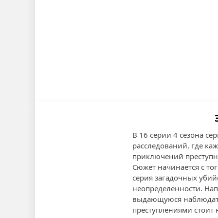
В 16 серии 4 сезона с
расследований, где ка
приключений преступно
Сюжет начинается с тог
серия загадочных убийс
неопределенности. Нап
выдающуюся наблюдател
преступлениями стоит 