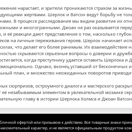
яжение нарастает, и зрители проникаются страхом за жизн
ледующими жертвами. Шерлок и Ватсон ведут борьбу не толь
нами. В процессе расследования мы видим развитие их от
сложными и многогранными. Джоан не раз оказывается пер
и её реакции дают представление о том, насколько глубока
меков на личные переживания героев. Шерлок начинает ис
 силах, что делает его более ранимым. Их взаимодействи
хностью скрываются серьезные вопросы о доверии и дружбе
стигается, когда преступнику удается оставить Шерлока и 
и эмоционально. Однако, вконец уставший от бесконечных 
альный план, и множество неожиданных поворотов приводи
ых сюрпризов, остроумного диалога и мастерского раскры
ет её незабываемым элементом в увлекательной мозаике се
ечательную главу в истории Шерлока Холмса и Джоан Ватсон
убличной офертой или призывом к действию. Все товарные знаки прин
акомительный характер, и не является официальным продуктом ко