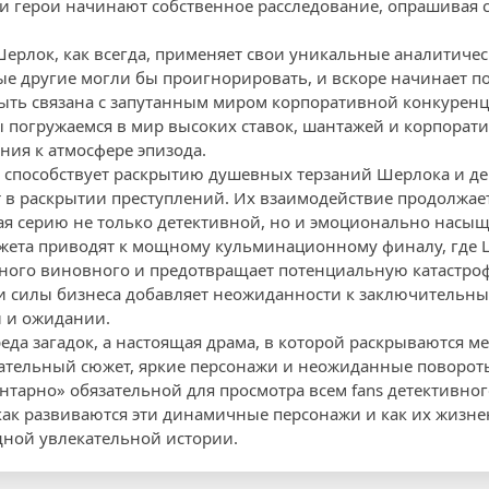
 герои начинают собственное расследование, опрашивая с
Шерлок, как всегда, применяет свои уникальные аналитичес
ые другие могли бы проигнорировать, и вскоре начинает по
ыть связана с запутанным миром корпоративной конкуренц
 погружаемся в мир высоких ставок, шантажей и корпорати
ния к атмосфере эпизода.
, способствует раскрытию душевных терзаний Шерлока и де
 в раскрытии преступлений. Их взаимодействие продолжа
ая серию не только детективной, но и эмоционально насы
ета приводят к мощному кульминационному финалу, где 
ного виновного и предотвращает потенциальную катастроф
и силы бизнеса добавляет неожиданности к заключительны
и и ожидании.
реда загадок, а настоящая драма, в которой раскрываются 
гательный сюжет, яркие персонажи и неожиданные поворот
нтарно» обязательной для просмотра всем fans детективног
как развиваются эти динамичные персонажи и как их жизн
дной увлекательной истории.