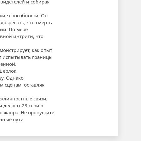
видетелей и собирая
кие способности. Он
дозревать, что смерть
ии. По мере
вной интриги, что
монстрирует, как опыт
ет испытывать границы
щенной.
Шерлок
у. Однако
м сценам, оставляя
межличностные связи,
ы делают 23 серию
о жанра. Не пропустите
енные пути