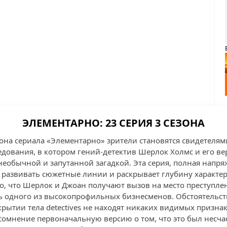
ЭЛЕМЕНТАРНО: 23 СЕРИЯ 3 СЕЗОНА
езона сериала «Элементарно» зрители становятся свидетеля
дования, в котором гений-детектив Шерлок Холмс и его в
 необычной и запутанной загадкой. Эта серия, полная нап
 развивать сюжетные линии и раскрывает глубину характер
го, что Шерлок и Джоан получают вызов на место преступле
 одного из высокопрофильных бизнесменов. Обстоятельств
рытии тела detectives не находят никаких видимых призна
 сомнение первоначальную версию о том, что это был несча