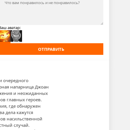
Ваш аватар:
ОТПРАВИТЬ
ми очередного
ерная напарница Джоан
ряжения и неожиданных
ов главных героев.
ния, где обнаружен
а дела кажутся
ков насильственной
стный случай.