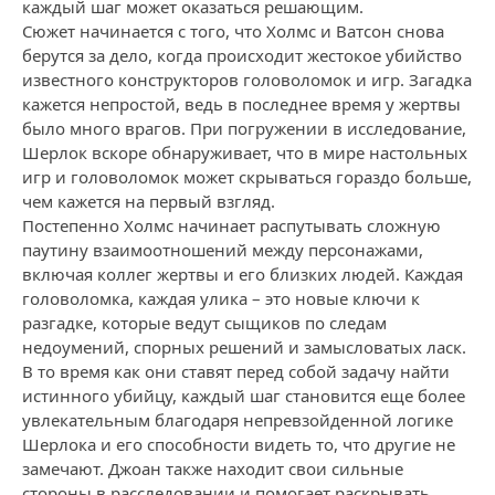
каждый шаг может оказаться решающим.
Сюжет начинается с того, что Холмс и Ватсон снова
берутся за дело, когда происходит жестокое убийство
известного конструкторов головоломок и игр. Загадка
кажется непростой, ведь в последнее время у жертвы
было много врагов. При погружении в исследование,
Шерлок вскоре обнаруживает, что в мире настольных
игр и головоломок может скрываться гораздо больше,
чем кажется на первый взгляд.
Постепенно Холмс начинает распутывать сложную
паутину взаимоотношений между персонажами,
включая коллег жертвы и его близких людей. Каждая
головоломка, каждая улика – это новые ключи к
разгадке, которые ведут сыщиков по следам
недоумений, спорных решений и замысловатых ласк.
В то время как они ставят перед собой задачу найти
истинного убийцу, каждый шаг становится еще более
увлекательным благодаря непревзойденной логике
Шерлока и его способности видеть то, что другие не
замечают. Джоан также находит свои сильные
стороны в расследовании и помогает раскрывать