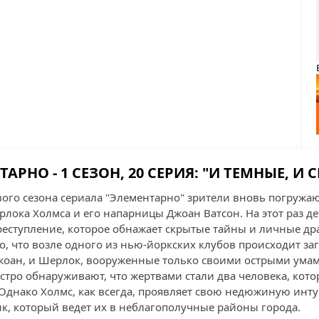
АРНО - 1 СЕЗОН, 20 СЕРИЯ: "И ТЕМНЫЕ, И 
вого сезона сериала "Элементарно" зрители вновь погруж
лока Холмса и его напарницы Джоан Ватсон. На этот раз д
реступление, которое обнажает скрытые тайны и личные др
о, что возле одного из нью-йоркских клубов происходит за
Джоан, и Шерлок, вооруженные только своими острыми ума
тро обнаруживают, что жертвами стали два человека, котор
Однако Холмс, как всегда, проявляет свою недюжиную инт
ик, который ведет их в неблагополучные районы города.