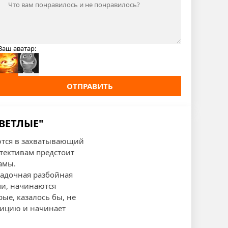
Ваш аватар:
ОТПРАВИТЬ
СВЕТЛЫЕ"
аются в захватывающий
етективам предстоит
амы.
гадочная разбойная
ми, начинаются
ые, казалось бы, не
уицию и начинает