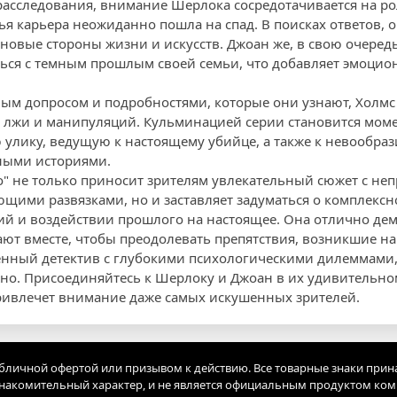
асследования, внимание Шерлока сосредотачивается на рол
ья карьера неожиданно пошла на спад. В поисках ответов, 
новые стороны жизни и искусств. Джоан же, в свою очередь,
ься с темным прошлым своей семьи, что добавляет эмоцион
м допросом и подробностями, которые они узнают, Холмс 
у лжи и манипуляций. Кульминацией серии становится моме
улику, ведущую к настоящему убийце, а также к невообра
ными историями.
о" не только приносит зрителям увлекательный сюжет с не
щими развязками, но и заставляет задуматься о комплекс
й и воздействии прошлого на настоящее. Она отлично дем
ют вместе, чтобы преодолевать препятствия, возникшие на 
нный детектив с глубокими психологическими дилеммами, 
жно. Присоединяйтесь к Шерлоку и Джоан в их удивительно
ривлечет внимание даже самых искушенных зрителей.
убличной офертой или призывом к действию. Все товарные знаки прин
акомительный характер, и не является официальным продуктом ко