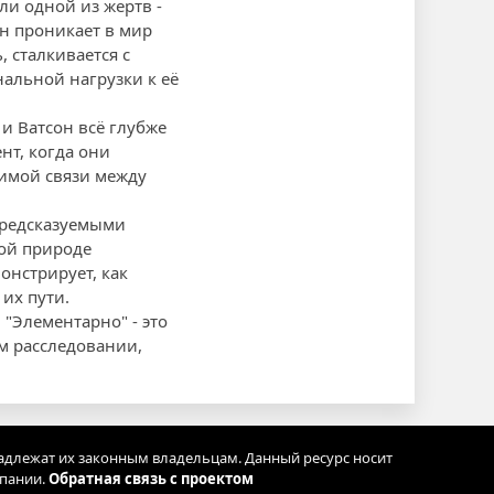
и одной из жертв -
он проникает в мир
 сталкивается с
альной нагрузки к её
и Ватсон всё глубже
нт, когда они
зимой связи между
предсказуемыми
ной природе
онстрирует, как
их пути.
"Элементарно" - это
м расследовании,
адлежат их законным владельцам. Данный ресурс носит
мпании.
Обратная связь с проектом