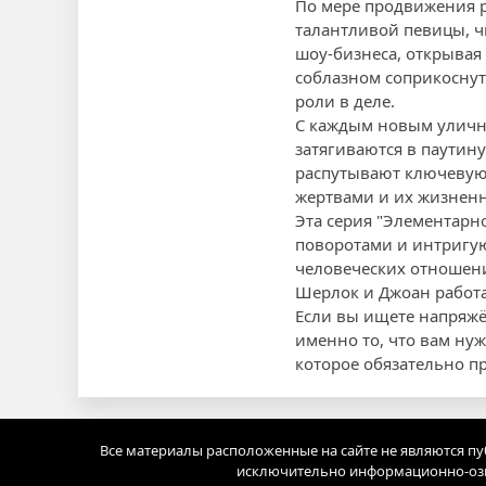
По мере продвижения р
талантливой певицы, ч
шоу-бизнеса, открывая 
соблазном соприкоснут
роли в деле.
С каждым новым уличны
затягиваются в паутин
распутывают ключевую 
жертвами и их жизнен
Эта серия "Элементарн
поворотами и интригую
человеческих отношени
Шерлок и Джоан работа
Если вы ищете напряжё
именно то, что вам ну
которое обязательно п
Все материалы расположенные на сайте не являются п
исключительно информационно-озн